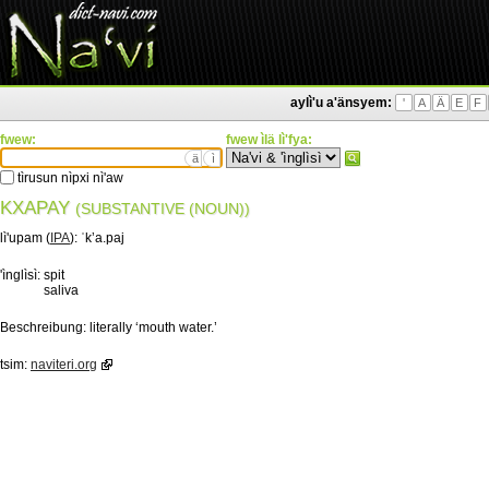
aylì'u a'änsyem:
'
A
Ä
E
F
fwew:
fwew ìlä lì'fya:
ä
ì
tìrusun nìpxi nì'aw
KXAPAY
(SUBSTANTIVE (NOUN))
lì'upam (
IPA
):
ˈkʼa.paj
'ìnglìsì:
spit
saliva
Beschreibung:
literally ‘mouth water.’
tsim:
naviteri.org