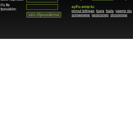
lì'u fte
aylì'u amip lu:
fpxiväkìm:
pinvul lefngap
tsara
tsala
yawne slu
somwewpe
peslosnep
slosneppe