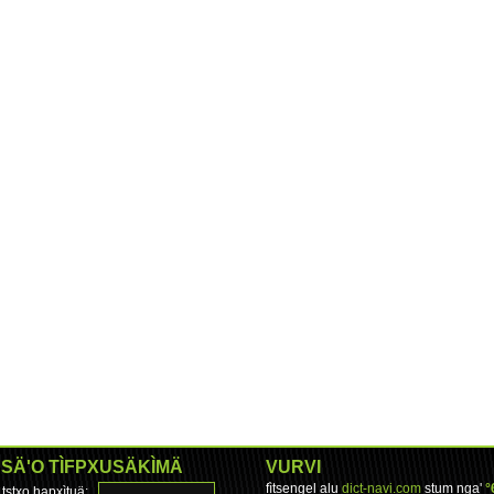
SÄ'O TÌFPXUSÄKÌMÄ
VURVI
fìtsengel alu
dict-navi.com
stum nga'
°
tstxo hapxìtuä: