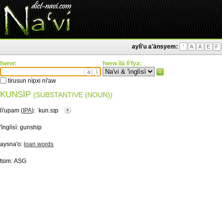
aylì'u a'änsyem:
'
A
Ä
E
F
fwew:
fwew ìlä lì'fya:
ä
ì
tìrusun nìpxi nì'aw
KUNSÌP
(SUBSTANTIVE (NOUN))
lì'upam (
IPA
):
ˈkun.sɪp
'ìnglìsì:
gunship
aysna'o:
loan words
tsim:
ASG