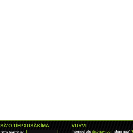
SÄ'O TÌFPXUSÄKÌMÄ
VURVI
fìtsengel alu
dict-navi.com
stum nga'
°
tstxo hapxìtuä: