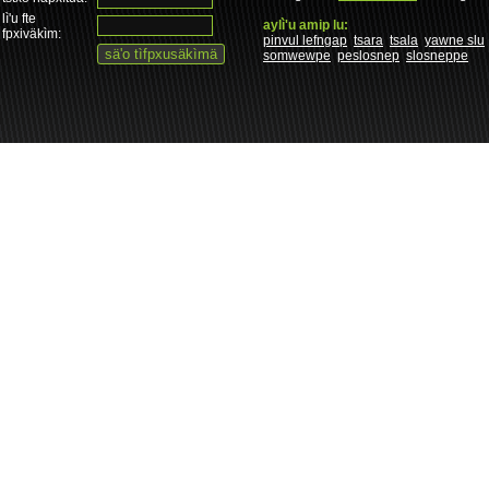
lì'u fte
aylì'u amip lu:
fpxiväkìm:
pinvul lefngap
tsara
tsala
yawne slu
somwewpe
peslosnep
slosneppe