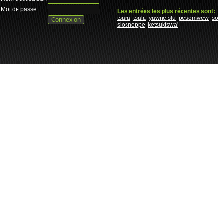
Mot de passe:
Les entrées les plus récentes sont:
tsara
tsala
yawne slu
pesomwew
s
slosneppe
ketsuktswa'