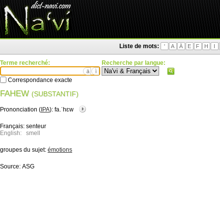
Liste de mots:
'
A
Ä
E
F
H
I
Terme recherché:
Recherche par langue:
ä
ì
Correspondance exacte
FAHEW
(SUBSTANTIF)
Prononciation (
IPA
):
fa.ˈhɛw
Français:
senteur
English:
smell
groupes du sujet:
émotions
Source:
ASG