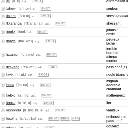
au
[a.ˈu]
exclamation d
intj.
EMOT
fahew
[fa.ˈhɛw]
senteur
n.
EMOT
fkxara
[ˈfkʼa.ɾa]
stress (
mental
n.
EMOT
fkxaranga'
[ˈfkʼa.ɾa.ŋaʔ]
stressant
adj.
EMOT
jalousie
fmokx
[fmokʼ]
n.
EMOT
envie
peureux
fnawe'
[fna.ˈwɛʔ]
adj.
EMOT
lâche
terrible
horrible
fpxamo
[ˈfpʼa.mo]
adj.
EMOT
affreux
moche
ftxavang
[ˈftʼa.vaŋ]
passionné(e)
adj.
EMOT
hiyìk
[ˈhi.jɪk]
rigolo (dans le
adj.
EMOT
mignon
hona
[ˈho.na]
adorable
adj.
EMOT
charmant
keftxo
[kɛ.ˈftʼo]
malheureux
adj.
EMOT
lenrra
[lɛ.ˈnrˌ.a]
fier
adj.
EMOT
lesnonrra
[lɛ.sno.ˈnrˌ.a]
vaniteux
adj.
EMOT
enthousiaste
leso'ha
[lɛ.ˈsoʔ.ha]
adj.
EMOT
PERS
NFO
passionné
douteux