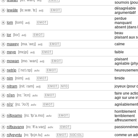
letwan
[lɛt.ˈwan]
adj.
EMOT
sournois (
pou
désagréable
lewäte
[lɛ.wæ.ˈtɛ]
adj.
EMOT
argumentatif
perdue
lom
[lom]
manquant
adj.
EMOT
absent (dans 
beau
lor
[loɾ]
adj.
EMOT
plaisant aux 
mawey
[ma.ˈwɛj]
calme
adj.
EMOT
meyp
[mɛjp]
faible
adj.
EMOT
plaisant
mowan
[mo.ˈwan]
adj.
EMOT
agréable (
phy
netrìp
[ˈnɛt.ɾɪp]
heureusemen
adv.
EMOT
nim
[nim]
timide
adj.
EMOT
nitram
[nit.ˈɾam]
joyeux (pour 
adj.
EMOT
NFO
faire une acti
nì'en
[nɪ.ˈʔɛn]
adv.
EMOT
agir sur une in
nì'o'
[nɪ.ˈʔoʔ]
agréablement
adv.
EMOT
horriblement
nìfpxamo
[nɪ.ˈfpʼa.mo]
terriblement
adv.
EMOT
affreusement
nìftxavang
[nɪ.ˈftʼa.vaŋ]
passionnément
adv.
EMOT
nìfyeyntu
[nɪ.ˈfjɛjn.tu]
comme un adu
adv.
EMOT
SOCIOL