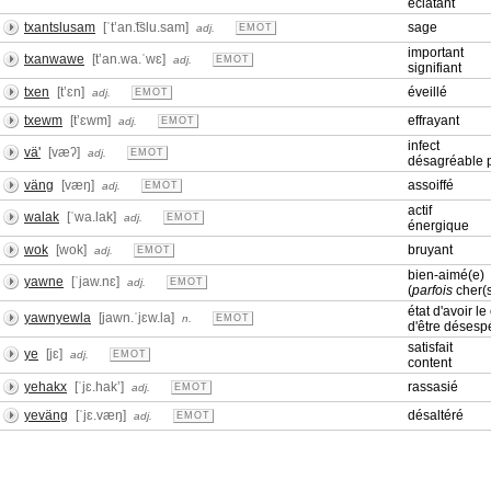
éclatant
txantslusam
[ˈtʼan.͡tslu.sam]
sage
adj.
EMOT
important
txanwawe
[tʼan.wa.ˈwɛ]
adj.
EMOT
signifiant
txen
[tʼɛn]
éveillé
adj.
EMOT
txewm
[tʼɛwm]
effrayant
adj.
EMOT
infect
vä'
[væʔ]
adj.
EMOT
désagréable p
väng
[væŋ]
assoiffé
adj.
EMOT
actif
walak
[ˈwa.lak]
adj.
EMOT
énergique
wok
[wok]
bruyant
adj.
EMOT
bien-aimé(e)
yawne
[ˈjaw.nɛ]
adj.
EMOT
(
parfois
cher(s
état d'avoir le
yawnyewla
[jawn.ˈjɛw.la]
n.
EMOT
d'être désespé
satisfait
ye
[jɛ]
adj.
EMOT
content
yehakx
[ˈjɛ.hakʼ]
rassasié
adj.
EMOT
yeväng
[ˈjɛ.væŋ]
désaltéré
adj.
EMOT