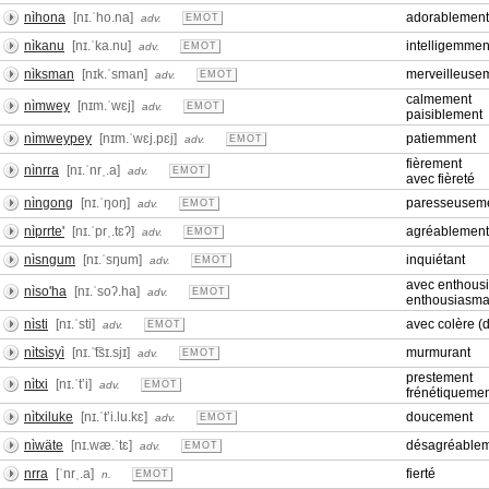
nìhona
[nɪ.ˈho.na]
adorablement
adv.
EMOT
nìkanu
[nɪ.ˈka.nu]
intelligemmen
adv.
EMOT
nìksman
[nɪk.ˈsman]
merveilleuse
adv.
EMOT
calmement
nìmwey
[nɪm.ˈwɛj]
adv.
EMOT
paisiblement
nìmweypey
[nɪm.ˈwɛj.pɛj]
patiemment
adv.
EMOT
fièrement
nìnrra
[nɪ.ˈnrˌ.a]
adv.
EMOT
avec fièreté
nìngong
[nɪ.ˈŋoŋ]
paresseusem
adv.
EMOT
nìprrte'
[nɪ.ˈprˌ.tɛʔ]
agréablement 
adv.
EMOT
nìsngum
[nɪ.ˈsŋum]
inquiétant
adv.
EMOT
avec enthous
nìso'ha
[nɪ.ˈsoʔ.ha]
adv.
EMOT
enthousiasma
nìsti
[nɪ.ˈsti]
avec colère (da
adv.
EMOT
nìtsìsyì
[nɪ.ˈ͡tsɪ.sjɪ]
murmurant
adv.
EMOT
prestement
nìtxi
[nɪ.ˈtʼi]
adv.
EMOT
frénétiqueme
nìtxiluke
[nɪ.ˈtʼi.lu.kɛ]
doucement
adv.
EMOT
nìwäte
[nɪ.wæ.ˈtɛ]
désagréable
adv.
EMOT
nrra
[ˈnrˌ.a]
fierté
n.
EMOT