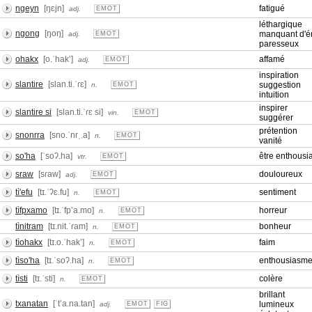
ngeyn
[ŋɛjn]
fatigué
adj.
EMOT
léthargique
ngong
[ŋoŋ]
manquant d'én
adj.
EMOT
paresseux
ohakx
[o.ˈhakʼ]
affamé
adj.
EMOT
inspiration
slantire
[slan.ti.ˈɾɛ]
suggestion
n.
EMOT
intuition
inspirer
slantire si
[slan.ti.ˈɾɛ si]
vin.
EMOT
suggérer
prétention
snonrra
[sno.ˈnrˌ.a]
n.
EMOT
vanité
so'ha
[ˈsoʔ.ha]
être enthous
vtr.
EMOT
sraw
[sɾaw]
douloureux
adj.
EMOT
tì'efu
[tɪ.ˈʔɛ.fu]
sentiment
n.
EMOT
tìfpxamo
[tɪ.ˈfpʼa.mo]
horreur
n.
EMOT
tìnitram
[tɪ.nit.ˈɾam]
bonheur
n.
EMOT
tìohakx
[tɪ.o.ˈhakʼ]
faim
n.
EMOT
tìso'ha
[tɪ.ˈsoʔ.ha]
enthousiasm
n.
EMOT
tìsti
[tɪ.ˈsti]
colère
n.
EMOT
brillant
txanatan
[ˈtʼa.na.tan]
lumineux
adj.
EMOT
FIG