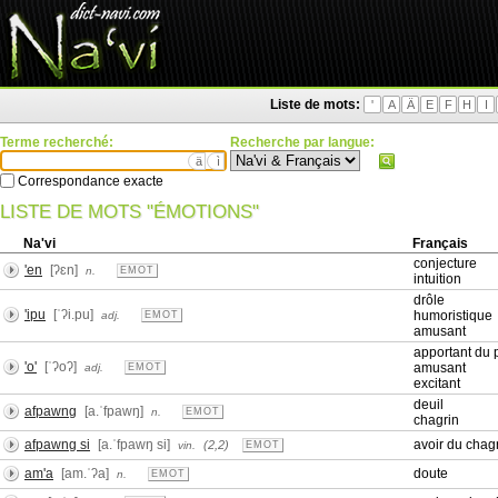
Liste de mots:
'
A
Ä
E
F
H
I
Terme recherché:
Recherche par langue:
ä
ì
Correspondance exacte
LISTE DE MOTS "ÉMOTIONS"
Na'vi
Français
conjecture
'en
[ʔɛn]
n.
EMOT
intuition
drôle
'ipu
[ˈʔi.pu]
humoristique
adj.
EMOT
amusant
apportant du p
'o'
[ˈʔoʔ]
amusant
adj.
EMOT
excitant
deuil
afpawng
[a.ˈfpawŋ]
n.
EMOT
chagrin
afpawng si
[a.ˈfpawŋ si]
avoir du chag
(2,2)
vin.
EMOT
am'a
[am.ˈʔa]
doute
n.
EMOT