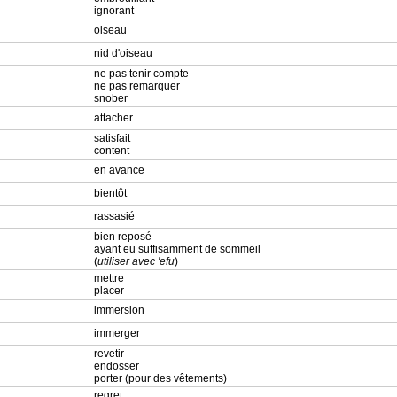
ignorant
oiseau
nid d'oiseau
ne pas tenir compte
ne pas remarquer
snober
attacher
satisfait
content
en avance
bientôt
rassasié
bien reposé
ayant eu suffisamment de sommeil
(
utiliser avec 'efu
)
mettre
placer
immersion
immerger
revetir
endosser
porter (pour des vêtements)
regret