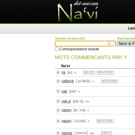
Lis
Terme recherché:
Recherche
ä
ì
Correspondance exacte
MOTS COMMENCANTS PAR Y
Na'vi
ya
[ja]
n.
ENVIR
WEATHER
yafkeyk
[ˈja.fkɛjk]
n.
WEATHER
yak
[jak]
n.
yak si
[jak si]
vin.
yaney
[ja.ˈnɛj]
n.
yapay
[ˈja.paj]
n.
WEATHER
yawne
[ˈjaw.nɛ]
adj.
EMOT