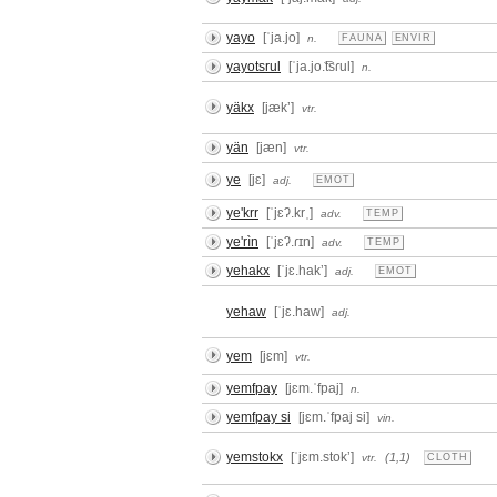
yayo
[ˈja.jo]
n.
FAUNA
ENVIR
yayotsrul
[ˈja.jo.͡tsɾul]
n.
yäkx
[jækʼ]
vtr.
yän
[jæn]
vtr.
ye
[jɛ]
adj.
EMOT
ye'krr
[ˈjɛʔ.krˌ]
adv.
TEMP
ye'rìn
[ˈjɛʔ.ɾɪn]
adv.
TEMP
yehakx
[ˈjɛ.hakʼ]
adj.
EMOT
yehaw
[ˈjɛ.haw]
adj.
yem
[jɛm]
vtr.
yemfpay
[jɛm.ˈfpaj]
n.
yemfpay si
[jɛm.ˈfpaj si]
vin.
yemstokx
[ˈjɛm.stokʼ]
(1,1)
vtr.
CLOTH