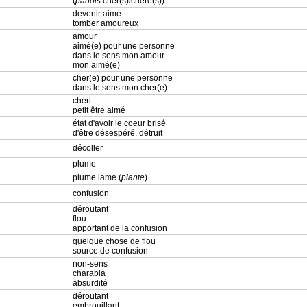
(
parfois
cher(s)/chère(s))
devenir aimé
tomber amoureux
amour
aimé(e) pour une personne
dans le sens mon amour
mon aimé(e)
cher(e) pour une personne
dans le sens mon cher(e)
chéri
petit être aimé
état d'avoir le coeur brisé
d'être désespéré, détruit
décoller
plume
plume lame (
plante
)
confusion
déroutant
flou
apportant de la confusion
quelque chose de flou
source de confusion
non-sens
charabia
absurdité
déroutant
embrouillant