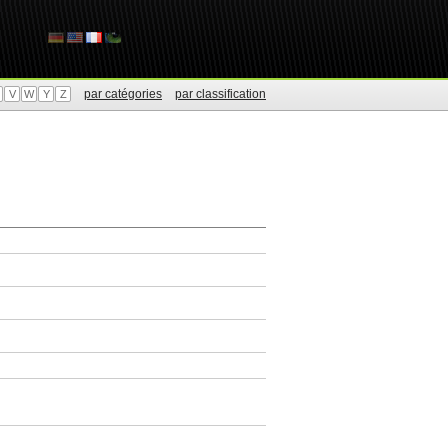
par catégories
par classification
V
W
Y
Z