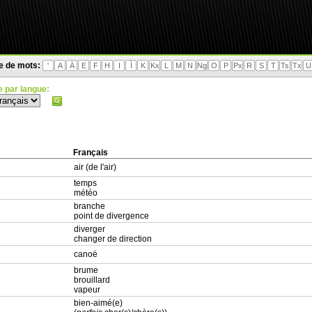
te de mots:
'
A
Ä
E
F
H
I
Ì
K
Kx
L
M
N
Ng
O
P
Px
R
S
T
Ts
Tx
U
 par langue:
Français
air (de l'air)
temps
météo
branche
point de divergence
diverger
changer de direction
canoë
brume
brouillard
vapeur
bien-aimé(e)