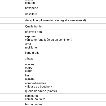
chagrin
hexapède
désaltéré
déception (utilisée dans le registre sentimental)
Quelle honte!
décevoir qqn
exprimer
véhiculer (une idée ou un sentiment)
droit
rectiligne
ligne droite
Jésus
niveau
étape
étage
lier
attacher
attrape-banshee
« lieuse de bouche »
queue de sirène (plante)
communal
communautaire
feu communal