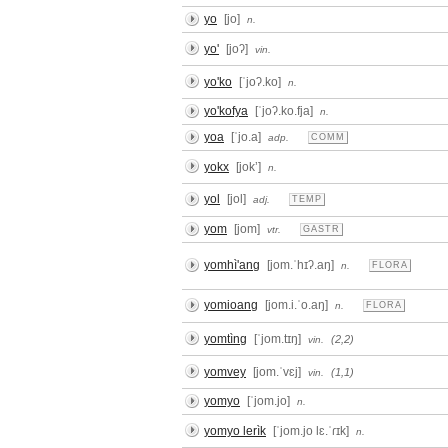
yo
[jo]
n.
yo'
[joʔ]
vin.
yo'ko
[ˈjoʔ.ko]
n.
yo'kofya
[ˈjoʔ.ko.fja]
n.
yoa
[ˈjo.a]
adp.
COMM
yokx
[jokʼ]
n.
yol
[jol]
adj.
TEMP
yom
[jom]
vtr.
GASTR
yomhì'ang
[jom.ˈhɪʔ.aŋ]
n.
FLORA
yomioang
[jom.i.ˈo.aŋ]
n.
FLORA
yomtìng
[ˈjom.tɪŋ]
(2,2)
vin.
yomvey
[jom.ˈvɛj]
(1,1)
vin.
yomyo
[ˈjom.jo]
n.
yomyo lerìk
[ˈjom.jo lɛ.ˈɾɪk]
n.