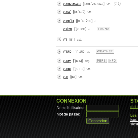
yomzeswa
[jom.ˈzɛ.swa]
(1,1)
vin.
yora'
[jo.ˈɾaʔ]
vtr.
yora'tu
[jo.ˈɾaʔ.tu]
n.
yoten
[ˈjo.tɛn]
n.
FAUNA
yrr
[jrˌ]
adj.
yrrap
[ˈjrˌ.ap]
n.
WEATHER
yuey
[ˈju.ɛj]
adj.
PERS
NFO
yune
[ˈju.nɛ]
vtr.
yur
[juɾ]
vtr.
CONNEXION
ST
dict
Nom d'utilisateur:
Mot de passe:
Les 
tsar
slo