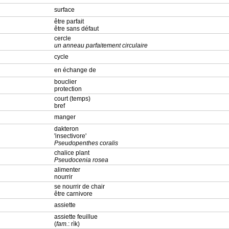
surface
être parfait
être sans défaut
cercle
un anneau parfaitement circulaire
cycle
en échange de
bouclier
protection
court (temps)
bref
manger
dakteron
'insectivore'
Pseudopenthes coralis
chalice plant
Pseudocenia rosea
alimenter
nourrir
se nourrir de chair
être carnivore
assiette
assiette feuillue
(
fam.
: rìk)