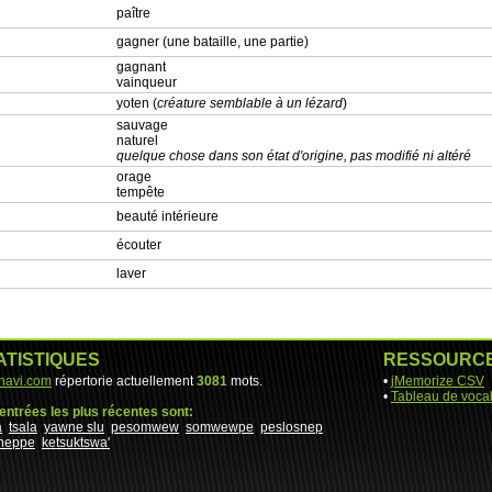
paître
gagner (une bataille, une partie)
gagnant
vainqueur
yoten (
créature semblable à un lézard
)
sauvage
naturel
quelque chose dans son état d'origine, pas modifié ni altéré
orage
tempête
beauté intérieure
écouter
laver
ATISTIQUES
RESSOURC
-navi.com
répertorie actuellement
3081
mots.
•
jMemorize CSV
•
Tableau de vocab
entrées les plus récentes sont:
a
tsala
yawne slu
pesomwew
somwewpe
peslosnep
sneppe
ketsuktswa'