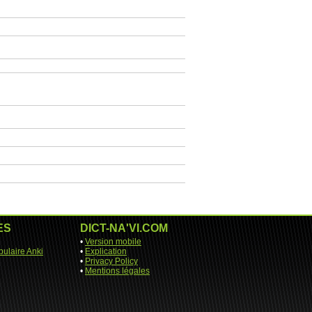
ES
DICT-NA'VI.COM
•
Version mobile
ulaire Anki
•
Explication
•
Privacy Policy
•
Mentions légales