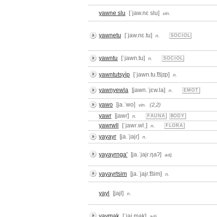
yawne slu
[ˈjaw.nɛ slu]
vin.
yawnetu
[ˈjaw.nɛ.tu]
n.
SOCIOL
yawntu
[ˈjawn.tu]
n.
SOCIOL
yawntutsyìp
[ˈjawn.tu.͡tsjɪp]
n.
yawnyewla
[jawn.ˈjɛw.la]
n.
EMOT
yawo
[ja.ˈwo]
(2,2)
vin.
yawr
[jawɾ]
n.
FAUNA
BODY
yawrwll
[ˈjawɾ.wlˌ]
n.
FLORA
yayayr
[ja.ˈjajɾ]
n.
yayayrnga'
[ja.ˈjajɾ.ŋaʔ]
adj.
yayayrtsim
[ja.ˈjajɾ.͡tsim]
n.
yayl
[jajl]
n.
yaymak
[ˈjaj.mak]
adj.