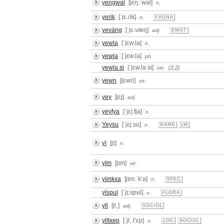
yengwal
[jɛŋ.ˈwal]
n.
yerik
[ˈjɛ.ɾik]
n.
FAUNA
yeväng
[ˈjɛ.væŋ]
adj.
EMOT
yewla
[ˈjɛw.la]
n.
yewla
[ˈjɛw.la]
ph.
yewla si
[ˈjɛw.la si]
(2,2)
vin.
yewn
[jɛwn]
vtr.
yey
[jɛj]
adj.
yeyfya
[ˈjɛj.fja]
n.
Yeysu
[ˈjɛj.su]
n.
NAME
LW
yì
[jɪ]
n.
yìm
[jɪm]
vtr.
yìmkxa
[jɪm.ˈkʼa]
n.
SPEC
yìspul
[ˈjɪ.spul]
n.
FLORA
yll
[jlˌ]
adj.
SOCIOL
ylltxep
[ˈjlˌ.tʼɛp]
n.
LOC
SOCIOL