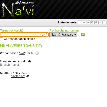
Liste de mots:
'
A
Ä
E
F
H
I
Terme recherché:
Recherche par langue:
ä
ì
Correspondance exacte
HEFI
(VERBE TRANSITIF)
Prononciation (
IPA
):
ˈhɛ.fi
Français:
sentir (odorat)
English:
smell
Source:
27 Nov 2012
naviteri.org