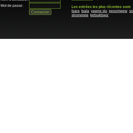
Mot de passe:
Les entrées les plus récentes sont:
tsara
tsala
yawne slu
pesomwew
s
slosneppe
ketsuktswa'