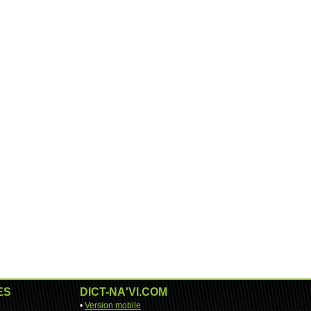
ES
DICT-NA'VI.COM
•
Version mobile