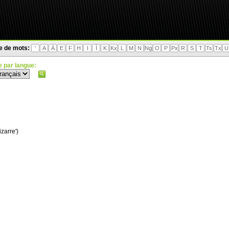
te de mots:
'
A
Ä
E
F
H
I
Ì
K
Kx
L
M
N
Ng
O
P
Px
R
S
T
Ts
Tx
U
 par langue:
izarre')