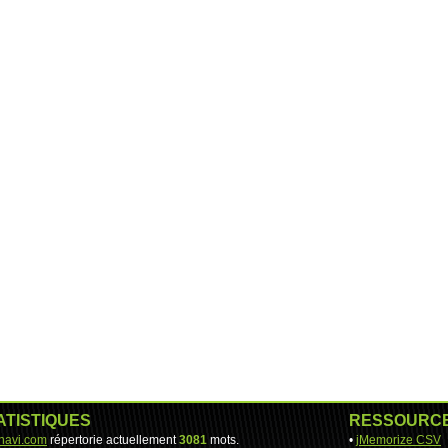
ATISTIQUES
RESSOURC
-navi.com
répertorie actuellement
3081
mots.
•
jMemorize CSV