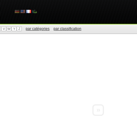
par catégories
par classification
V
W
Y
Z
»