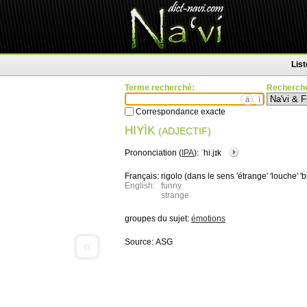
Lis
Terme recherché:
Recherche
ä
ì
Correspondance exacte
HIYÌK
(ADJECTIF)
Prononciation (
IPA
):
ˈhi.jɪk
Français:
rigolo (dans le sens 'étrange' 'louche' 'b
English:
funny
strange
groupes du sujet:
émotions
«
Source:
ASG