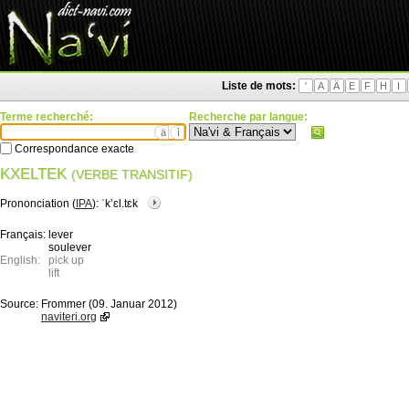
Liste de mots:
'
A
Ä
E
F
H
I
Terme recherché:
Recherche par langue:
ä
ì
Correspondance exacte
KXELTEK
(VERBE TRANSITIF)
Prononciation (
IPA
):
ˈkʼɛl.tɛk
Français:
lever
soulever
English:
pick up
lift
Source:
Frommer (09. Januar 2012)
naviteri.org