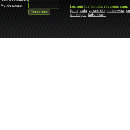
Mot de passe:
Les entrées les plus récentes sont:
tsara
tsala
yawne slu
pesomwew
s
slosneppe
ketsuktswa'