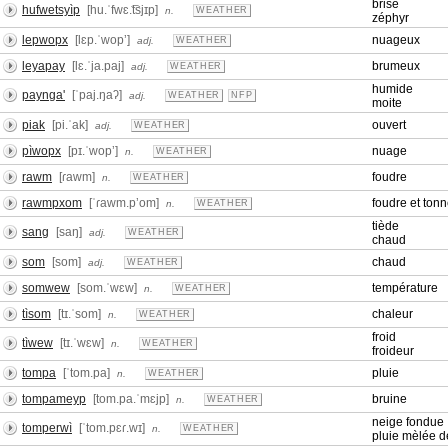
brise
hufwetsyìp
[hu.ˈfwɛ.͡tsjɪp]
n.
WEATHER
zéphyr
lepwopx
[lɛp.ˈwopʼ]
nuageux
adj.
WEATHER
leyapay
[lɛ.ˈja.paj]
brumeux
adj.
WEATHER
humide
paynga'
[ˈpaj.ŋaʔ]
adj.
WEATHER
NFP
moite
piak
[pi.ˈak]
ouvert
adj.
WEATHER
pìwopx
[pɪ.ˈwopʼ]
nuage
n.
WEATHER
rawm
[ɾawm]
foudre
n.
WEATHER
rawmpxom
[ˈɾawm.pʼom]
foudre et tonn
n.
WEATHER
tiède
sang
[saŋ]
adj.
WEATHER
chaud
som
[som]
chaud
adj.
WEATHER
somwew
[som.ˈwɛw]
température
n.
WEATHER
tìsom
[tɪ.ˈsom]
chaleur
n.
WEATHER
froid
tìwew
[tɪ.ˈwɛw]
n.
WEATHER
froideur
tompa
[ˈtom.pa]
pluie
n.
WEATHER
tompameyp
[tom.pa.ˈmɛjp]
bruine
n.
WEATHER
neige fondue
tomperwì
[ˈtom.pɛɾ.wɪ]
n.
WEATHER
pluie mèlée d