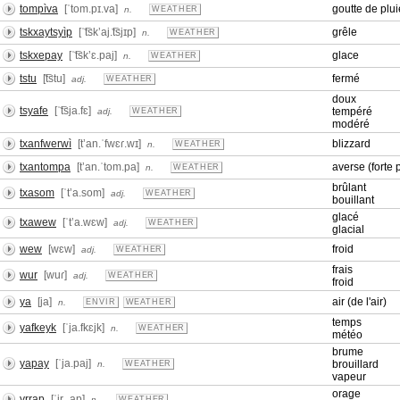
tompìva
[ˈtom.pɪ.va]
goutte de plui
n.
WEATHER
tskxaytsyìp
[ˈ͡tskʼaj.͡tsjɪp]
grêle
n.
WEATHER
tskxepay
[ˈ͡tskʼɛ.paj]
glace
n.
WEATHER
tstu
[͡tstu]
fermé
adj.
WEATHER
doux
tsyafe
[ˈ͡tsja.fɛ]
tempéré
adj.
WEATHER
modéré
txanfwerwì
[tʼan.ˈfwɛɾ.wɪ]
blizzard
n.
WEATHER
txantompa
[tʼan.ˈtom.pa]
averse (forte 
n.
WEATHER
brûlant
txasom
[ˈtʼa.som]
adj.
WEATHER
bouillant
glacé
txawew
[ˈtʼa.wɛw]
adj.
WEATHER
glacial
wew
[wɛw]
froid
adj.
WEATHER
frais
wur
[wuɾ]
adj.
WEATHER
froid
ya
[ja]
air (de l'air)
n.
ENVIR
WEATHER
temps
yafkeyk
[ˈja.fkɛjk]
n.
WEATHER
météo
brume
yapay
[ˈja.paj]
brouillard
n.
WEATHER
vapeur
orage
yrrap
[ˈjrˌ.ap]
n.
WEATHER