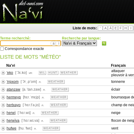
Liste de mots:
'
A
Ä
E
F
H
I
Terme recherché:
Recherche par langue:
ä
ì
Correspondance exacte
LISTE DE MOTS "MÉTÉO"
Na'vi
Français
attaquer
'eko
[ˈʔɛ.ko]
vtr.
MIL
HUNT
WEATHER
pleuvoir à ve
'rrpxom
[ˈʔrˌ.pʼom]
tonnerre
n.
WEATHER
atanzaw
[a.ˈtan.zaw]
éclair
n.
WEATHER
hermeyp
[hɛɾ.ˈmɛjp]
bourrasque d
n.
WEATHER
hertxayo
[ˈhɛɾ.tʼa.jo]
champ de nei
n.
WEATHER
herwì
[ˈhɛɾ.wɪ]
neige
n.
WEATHER
herwìva
[ˈhɛɾ.wɪ.va]
flocon de nei
n.
WEATHER
hufwe
[hu.ˈfwɛ]
vent
n.
WEATHER