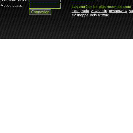
Mot de passe:
Les entrées les plus récentes sont:
tsara
tsala
yawne slu
pesomwew
s
slosneppe
ketsuktswa'