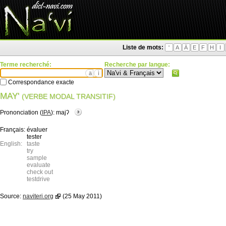
Liste de mots:
'
A
Ä
E
F
H
I
Terme recherché:
Recherche par langue:
ä
ì
Correspondance exacte
MAY'
(VERBE MODAL TRANSITIF)
Prononciation (
IPA
):
majʔ
Français:
évaluer
tester
English:
taste
try
sample
evaluate
check out
testdrive
Source:
naviteri.org
(25 May 2011)