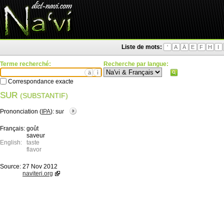
Liste de mots:
'
A
Ä
E
F
H
I
Terme recherché:
Recherche par langue:
ä
ì
Correspondance exacte
SUR
(SUBSTANTIF)
Prononciation (
IPA
):
suɾ
Français:
goût
saveur
English:
taste
flavor
Source:
27 Nov 2012
naviteri.org