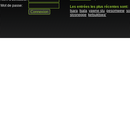
Mot de passe:
Les entrées les plus récentes sont:
tsara
tsala
yawne slu
pesomwew
s
slosneppe
ketsuktswa'