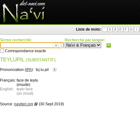
Liste de mots:
'
A
Ä
E
F
H
I
Terme recherché:
Recherche par langue:
ä
ì
Correspondance exacte
TEYLUPIL
(SUBSTANTIF)
Prononciation (
IPA
):
ˈtɛj.lu.pil
Français:
face de
teylu
(
insulte
)
English:
teylu
face
(
an insult
)
Source:
naviteri.org
(30 Sept 2019)