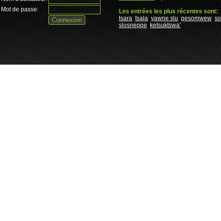
Mot de passe:
Les entrées les plus récentes sont:
tsara
tsala
yawne slu
pesomwew
s
slosneppe
ketsuktswa'