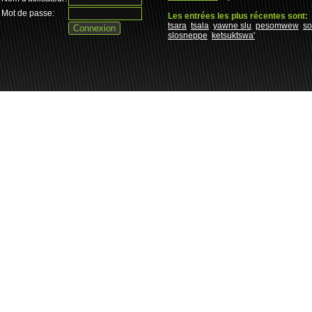
Mot de passe:
Les entrées les plus récentes sont:
tsara
tsala
yawne slu
pesomwew
s
slosneppe
ketsuktswa'