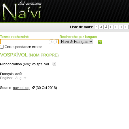
Liste de mots:
'
A
Ä
E
F
H
I
Terme recherché:
Recherche par langue:
ä
ì
Correspondance exacte
VOSPXÌVOL
(NOM PROPRE)
Prononciation (
IPA
):
vo.spʼɪ.ˈvol
Français:
août
English:
August
Source:
naviteri.org
(30 Oct 2018)