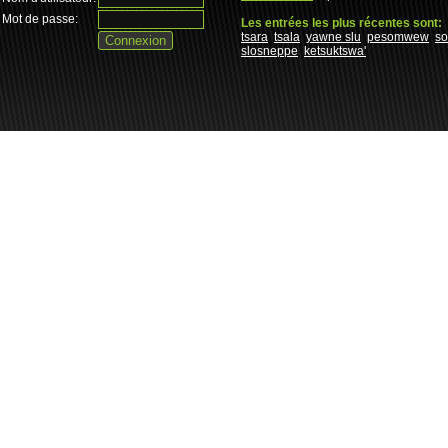
Mot de passe:
Les entrées les plus récentes sont:
tsara
tsala
yawne slu
pesomwew
s
slosneppe
ketsuktswa'