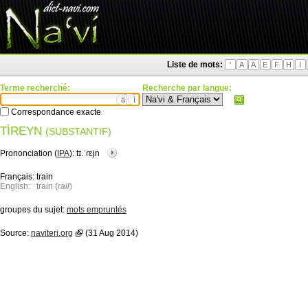
Liste de mots:
'
A
Ä
E
F
H
I
Terme recherché:
Recherche par langue:
ä
ì
Correspondance exacte
TÌREYN
(SUBSTANTIF)
Prononciation (
IPA
):
tɪ.ˈɾɛjn
Français:
train
English:
train (
rail
)
groupes du sujet:
mots empruntés
Source:
naviteri.org
(31 Aug 2014)