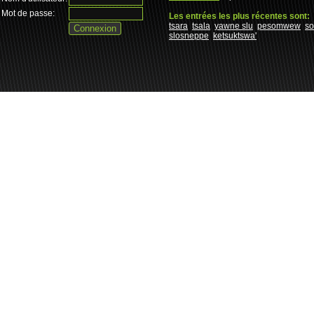
Mot de passe:
Les entrées les plus récentes sont:
tsara
tsala
yawne slu
pesomwew
s
slosneppe
ketsuktswa'