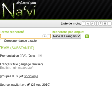
Liste de mots:
'
A
Ä
E
F
H
I
Terme recherché:
Recherche par langue:
ä
ì
Correspondance exacte
'EVE
(SUBSTANTIF)
Prononciation (
IPA
):
ˈʔɛ.vɛ
Français:
fille (langage familier)
English:
girl (
colloquial
)
groupes du sujet:
sociologie
Source:
naviteri.org
(26 Aug 2010)