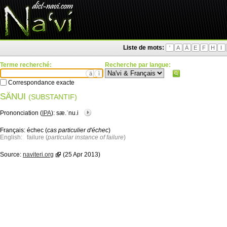
Liste de mots:
'
A
Ä
E
F
H
I
Terme recherché:
Recherche par langue:
ä
ì
Correspondance exacte
SÄNUI
(SUBSTANTIF)
Prononciation (
IPA
):
sæ.ˈnu.i
Français:
échec (
cas particulier d'échec
)
English:
failure (
particular instance of failure
)
Source:
naviteri.org
(25 Apr 2013)