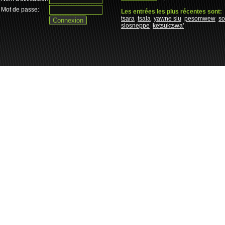
Mot de passe:
Les entrées les plus récentes sont:
tsara
tsala
yawne slu
pesomwew
s
slosneppe
ketsuktswa'