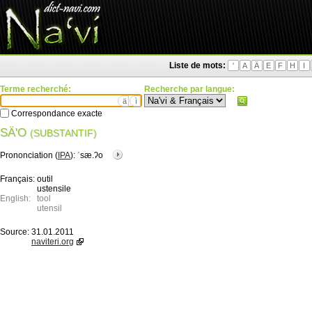
Liste de mots:
'
A
Ä
E
F
H
I
Terme recherché:
Recherche par langue:
ä
ì
Correspondance exacte
SÄ'O
(SUBSTANTIF)
Prononciation (
IPA
):
ˈsæ.ʔo
Français:
outil
ustensile
English:
tool
utensil
Source:
31.01.2011
naviteri.org