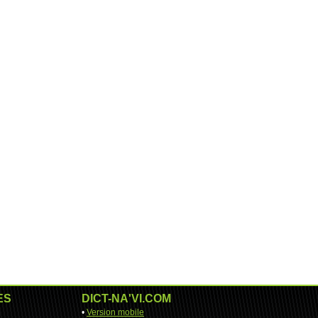
ES
DICT-NA'VI.COM
•
Version mobile