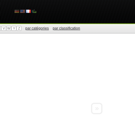
par catégories
par classification
V
W
Y
Z
»