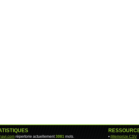
ATISTIQUES
RESSOURC
-navi.com
répertorie actuellement
3081
mots.
•
jMemorize CSV