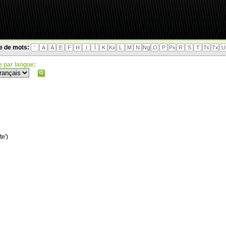
te de mots:
'
A
Ä
E
F
H
I
Ì
K
Kx
L
M
N
Ng
O
P
Px
R
S
T
Ts
Tx
U
 par langue:
te')