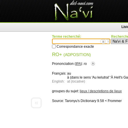
Lis
Terme recherché:
Recherche
ä
ì
Correspondance exacte
RO+
(ADPOSITION)
Prononciation (
IPA
):
ɾo
Français:
au
à (dans le sens 'Au kelutral' 'À Hell's Ga
English:
at (
locative
)
groupes du sujet:
lieux / descriptions de lieux
«
Source:
Taronyu's Dictionary 9.58 < Frommer