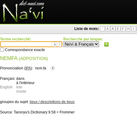
Liste de mots:
'
A
Ä
E
F
H
I
Terme recherché:
Recherche par langue:
ä
ì
Correspondance exacte
NEMFA
(ADPOSITION)
Prononciation (
IPA
):
ˈnɛm.fa
Français:
dans
à l'intérieur
English:
into
inside
groupes du sujet:
lieux / descriptions de lieux
Source:
Taronyu's Dictionary 9.58 < Frommer