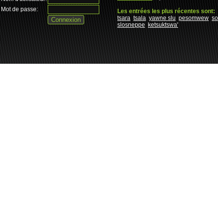
Mot de passe:
Les entrées les plus récentes sont:
tsara
tsala
yawne slu
pesomwew
s
slosneppe
ketsuktswa'