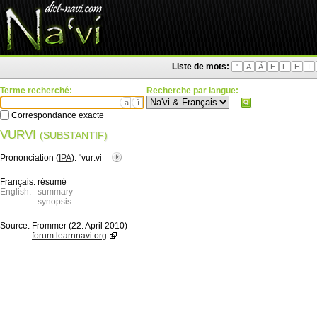
Liste de mots:
'
A
Ä
E
F
H
I
Terme recherché:
Recherche par langue:
ä
ì
Correspondance exacte
VURVI
(SUBSTANTIF)
Prononciation (
IPA
):
ˈvuɾ.vi
Français:
résumé
English:
summary
synopsis
Source:
Frommer (22. April 2010)
forum.learnnavi.org