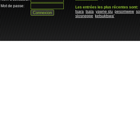
Mot de passe:
Les entrées les plus récentes sont:
tsara
tsala
yawne slu
pesomwew
s
slosneppe
ketsuktswa'