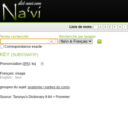
Liste de mots:
'
A
Ä
E
F
H
I
Terme recherché:
Recherche par langue:
ä
ì
Correspondance exacte
KEY
(SUBSTANTIF)
Prononciation (
IPA
):
kɛj
Français:
visage
English:
face
groupes du sujet:
anatomie / parties du corps
Source:
Taronyu's Dictionary 9.64 < Frommer