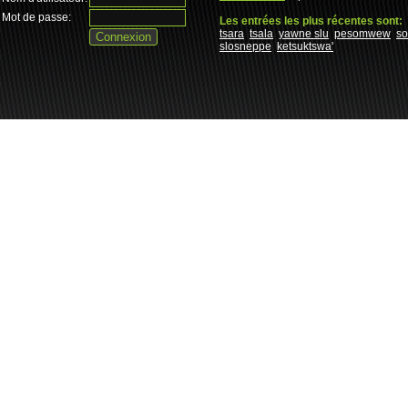
Mot de passe:
Les entrées les plus récentes sont:
tsara
tsala
yawne slu
pesomwew
s
slosneppe
ketsuktswa'