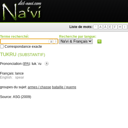
Liste de mots:
'
A
Ä
E
F
H
I
Terme recherché:
Recherche par langue:
ä
ì
Correspondance exacte
TUKRU
(SUBSTANTIF)
Prononciation (
IPA
):
tuk.ˈɾu
Français:
lance
English:
spear
groupes du sujet:
armes / chasse
bataille / guerre
Source:
ASG (2009)