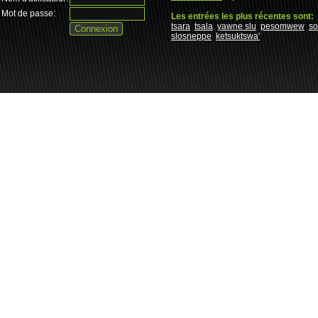
Mot de passe:
Les entrées les plus récentes sont:
tsara
tsala
yawne slu
pesomwew
s
slosneppe
ketsuktswa'