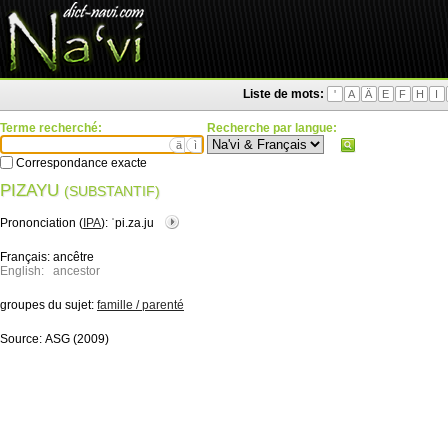
Liste de mots:
'
A
Ä
E
F
H
I
Terme recherché:
Recherche par langue:
ä
ì
Correspondance exacte
PIZAYU
(SUBSTANTIF)
Prononciation (
IPA
):
ˈpi.za.ju
Français:
ancêtre
English:
ancestor
groupes du sujet:
famille / parenté
Source:
ASG (2009)