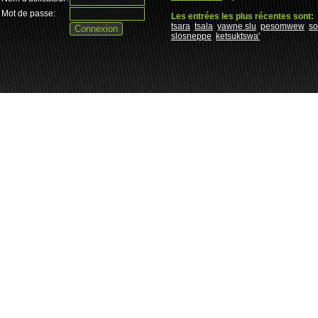
Mot de passe:
Les entrées les plus récentes sont:
tsara
tsala
yawne slu
pesomwew
s
slosneppe
ketsuktswa'