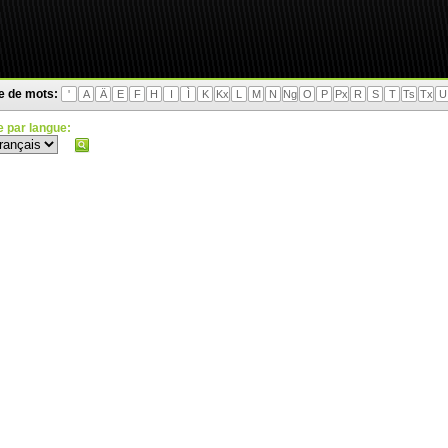
te de mots:
'
A
Ä
E
F
H
I
Ì
K
Kx
L
M
N
Ng
O
P
Px
R
S
T
Ts
Tx
U
 par langue: