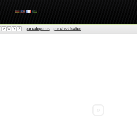
par catégories
par classification
V
W
Y
Z
»