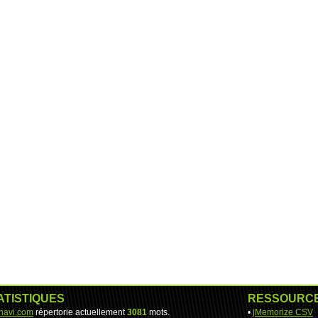
ATISTIQUES
RESSOURC
-navi.com
répertorie actuellement
3081
mots.
•
jMemorize CSV