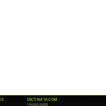
ES
DICT-NA'VI.COM
•
Version mobile