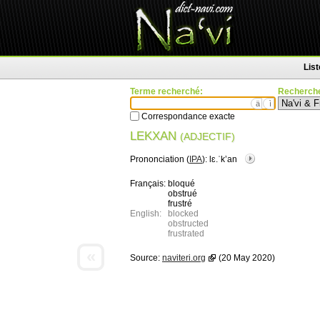
Lis
Terme recherché:
Recherche
ä
ì
Correspondance exacte
LEKXAN
(ADJECTIF)
Prononciation (
IPA
):
lɛ.ˈkʼan
Français:
bloqué
obstrué
frustré
English:
blocked
obstructed
frustrated
«
Source:
naviteri.org
(20 May 2020)