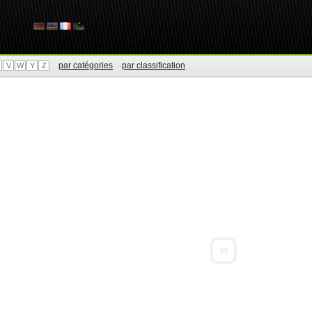
par catégories
par classification
V
W
Y
Z
»