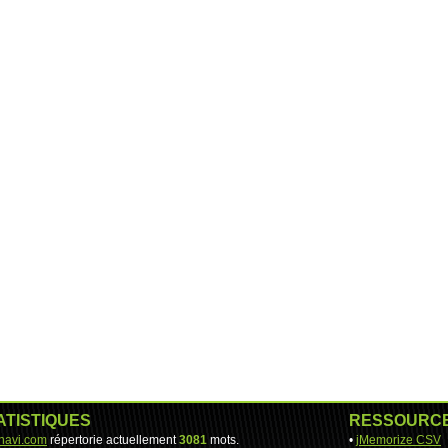
ATISTIQUES
RESSOURC
-navi.com
répertorie actuellement
3081
mots.
•
jMemorize CSV