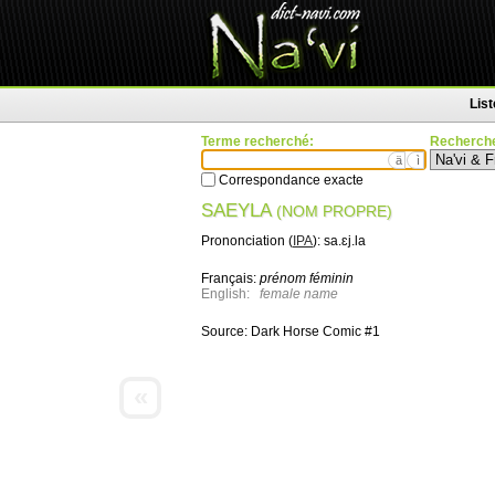
Lis
Terme recherché:
Recherche
ä
ì
Correspondance exacte
SAEYLA
(NOM PROPRE)
Prononciation (
IPA
):
sa.ɛj.la
Français:
prénom féminin
English:
female name
Source:
Dark Horse Comic #1
«