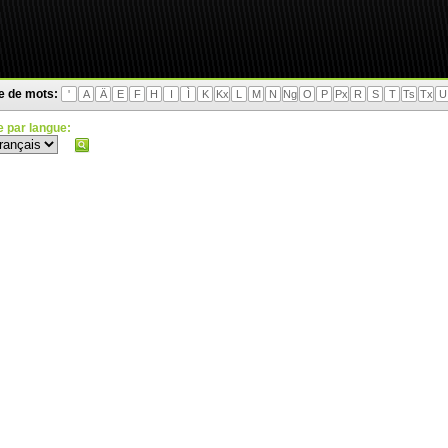
te de mots:
'
A
Ä
E
F
H
I
Ì
K
Kx
L
M
N
Ng
O
P
Px
R
S
T
Ts
Tx
U
 par langue: