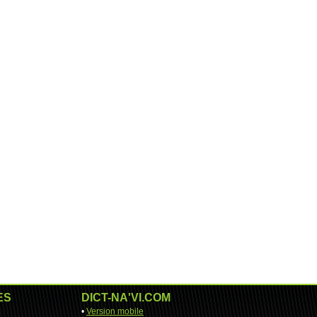
ES
DICT-NA'VI.COM
•
Version mobile