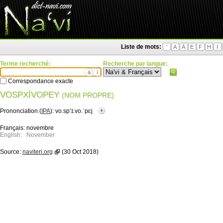
Liste de mots:
'
A
Ä
E
F
H
I
Terme recherché:
Recherche par langue:
ä
ì
Correspondance exacte
VOSPXÌVOPEY
(NOM PROPRE)
Prononciation (
IPA
):
vo.spʼɪ.vo.ˈpɛj
Français:
novembre
English:
November
Source:
naviteri.org
(30 Oct 2018)