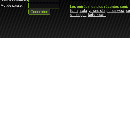
Mot de passe:
Les entrées les plus récentes sont:
tsara
tsala
yawne slu
pesomwew
s
slosneppe
ketsuktswa'