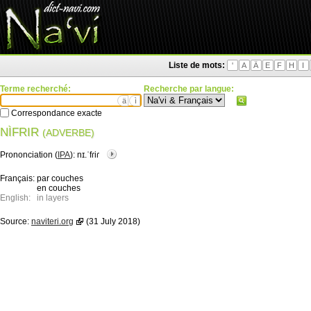
Liste de mots:
'
A
Ä
E
F
H
I
Terme recherché:
Recherche par langue:
ä
ì
Correspondance exacte
NÌFRIR
(ADVERBE)
Prononciation (
IPA
):
nɪ.ˈfɾiɾ
Français:
par couches
en couches
English:
in layers
Source:
naviteri.org
(31 July 2018)