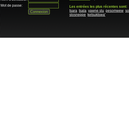
Mot de passe:
Les entrées les plus récentes sont:
tsara
tsala
yawne slu
pesomwew
s
slosneppe
ketsuktswa'