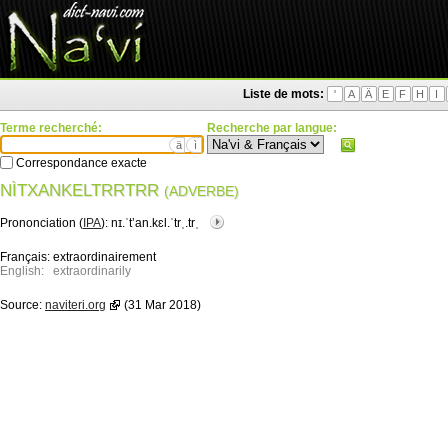
Liste de mots:
'
A
Ä
E
F
H
I
Terme recherché:
Recherche par langue:
ä
ì
Correspondance exacte
NÌTXANKELTRRTRR
(ADVERBE)
Prononciation (
IPA
):
nɪ.ˈtʼan.kɛl.ˈtrˌ.trˌ
Français:
extraordinairement
English:
extraordinarily
Source:
naviteri.org
(31 Mar 2018)