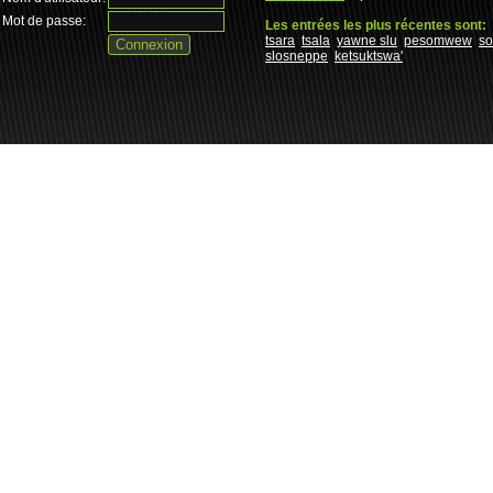
Mot de passe:
Les entrées les plus récentes sont:
tsara
tsala
yawne slu
pesomwew
s
slosneppe
ketsuktswa'