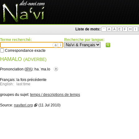
Liste de mots:
'
A
Ä
E
F
H
I
Terme recherché:
Recherche par langue:
ä
ì
Correspondance exacte
HAMALO
(ADVERBE)
Prononciation (
IPA
):
ha.ˈma.lo
Français:
la fois précédente
English:
last time
groupes du sujet:
temps / descriptions de temps
Source:
naviteri.org
(11 Jul 2010)