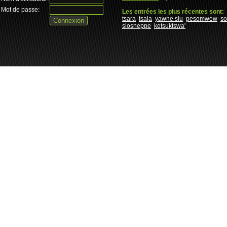
Mot de passe:
Les entrées les plus récentes sont:
tsara
tsala
yawne slu
pesomwew
s
slosneppe
ketsuktswa'