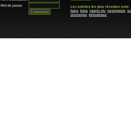
Mot de passe:
Les entrées les plus récentes sont:
tsara
tsala
yawne slu
pesomwew
s
slosneppe
ketsuktswa'