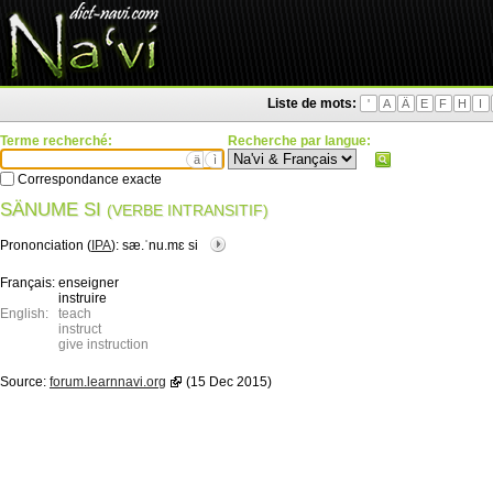
Liste de mots:
'
A
Ä
E
F
H
I
Terme recherché:
Recherche par langue:
ä
ì
Correspondance exacte
SÄNUME SI
(VERBE INTRANSITIF)
Prononciation (
IPA
):
sæ.ˈnu.mɛ si
Français:
enseigner
instruire
English:
teach
instruct
give instruction
Source:
forum.learnnavi.org
(15 Dec 2015)