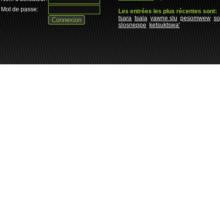
Mot de passe:
Les entrées les plus récentes sont:
tsara
tsala
yawne slu
pesomwew
s
slosneppe
ketsuktswa'