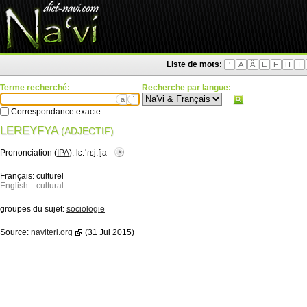
Liste de mots:
'
A
Ä
E
F
H
I
Terme recherché:
Recherche par langue:
ä
ì
Correspondance exacte
LEREYFYA
(ADJECTIF)
Prononciation (
IPA
):
lɛ.ˈɾɛj.fja
Français:
culturel
English:
cultural
groupes du sujet:
sociologie
Source:
naviteri.org
(31 Jul 2015)