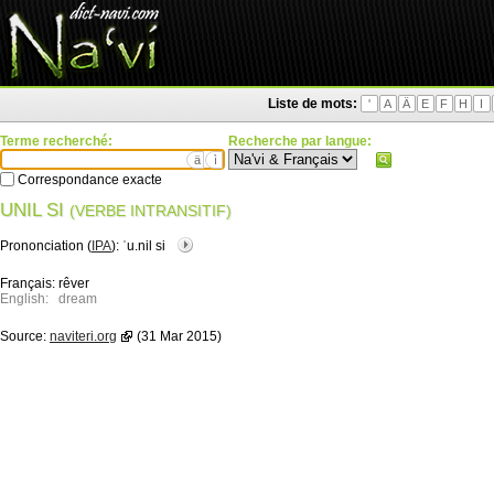
Liste de mots:
'
A
Ä
E
F
H
I
Terme recherché:
Recherche par langue:
ä
ì
Correspondance exacte
UNIL SI
(VERBE INTRANSITIF)
Prononciation (
IPA
):
ˈu.nil si
Français:
rêver
English:
dream
Source:
naviteri.org
(31 Mar 2015)