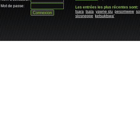
Mot de passe:
Les entrées les plus récentes sont:
tsara
tsala
yawne slu
pesomwew
s
slosneppe
ketsuktswa'