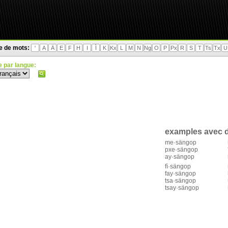
te de mots:
'
A
Ä
E
F
H
I
Ì
K
Kx
L
M
N
Ng
O
P
Px
R
S
T
Ts
Tx
U
 par langue:
examples avec d
me·sängop
pxe·sängop
ay·sängop
fì·sängop
fay·sängop
tsa·sängop
tsay·sängop