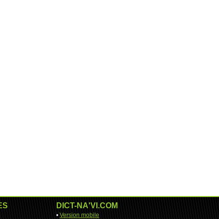
ES
DICT-NA'VI.COM
•
Version mobile