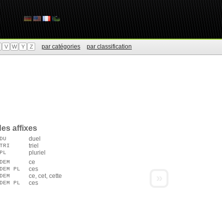
par catégories
par classification
V
W
Y
Z
es affixes
duel
DU
triel
TRI
pluriel
PL
ce
DEM
ces
DEM PL
»
ce, cet, cette
DEM
ces
DEM PL