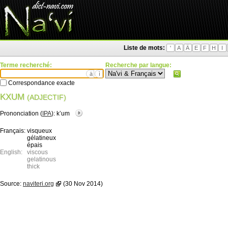
Liste de mots:
'
A
Ä
E
F
H
I
Terme recherché:
Recherche par langue:
ä
ì
Correspondance exacte
KXUM
(ADJECTIF)
Prononciation (
IPA
):
kʼum
Français:
visqueux
gélatineux
épais
English:
viscous
gelatinous
thick
Source:
naviteri.org
(30 Nov 2014)