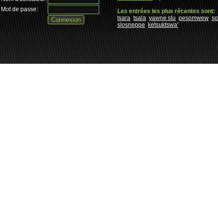
Mot de passe:
Les entrées les plus récentes sont:
tsara
tsala
yawne slu
pesomwew
s
slosneppe
ketsuktswa'