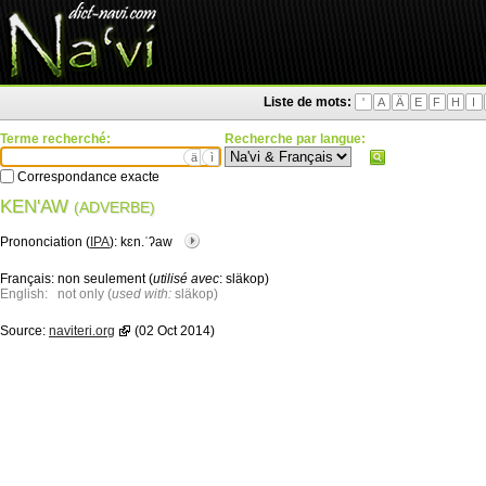
Liste de mots:
'
A
Ä
E
F
H
I
Terme recherché:
Recherche par langue:
ä
ì
Correspondance exacte
KEN'AW
(ADVERBE)
Prononciation (
IPA
):
kɛn.ˈʔaw
Français:
non seulement (
utilisé avec
: släkop)
English:
not only (
used with:
släkop)
Source:
naviteri.org
(02 Oct 2014)