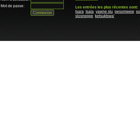
Mot de passe:
Les entrées les plus récentes sont:
tsara
tsala
yawne slu
pesomwew
s
slosneppe
ketsuktswa'