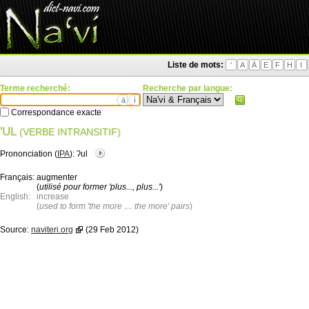
Liste de mots:
'
A
Ä
E
F
H
I
Terme recherché:
Recherche par langue:
ä
ì
Correspondance exacte
'UL
(VERBE INTRANSITIF)
Prononciation (
IPA
):
ʔul
Français:
augmenter
(
utilisé pour former 'plus..., plus...'
)
English:
increase
(
used to form 'the more … the more' pairs
)
Source:
naviteri.org
(29 Feb 2012)