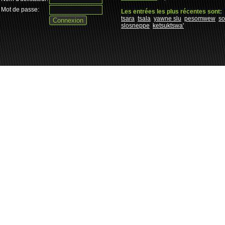
Mot de passe:
Les entrées les plus récentes sont:
tsara
tsala
yawne slu
pesomwew
s
slosneppe
ketsuktswa'