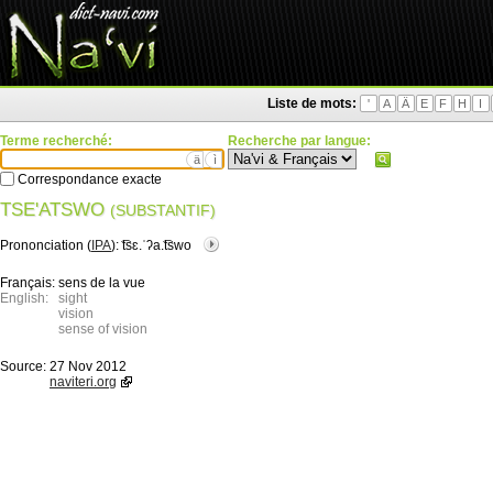
Liste de mots:
'
A
Ä
E
F
H
I
Terme recherché:
Recherche par langue:
ä
ì
Correspondance exacte
TSE'ATSWO
(SUBSTANTIF)
Prononciation (
IPA
):
͡tsɛ.ˈʔa.͡tswo
Français:
sens de la vue
English:
sight
vision
sense of vision
Source:
27 Nov 2012
naviteri.org