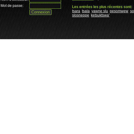
Mot de passe:
Les entrées les plus récentes sont:
tsara
tsala
yawne slu
pesomwew
s
slosneppe
ketsuktswa'