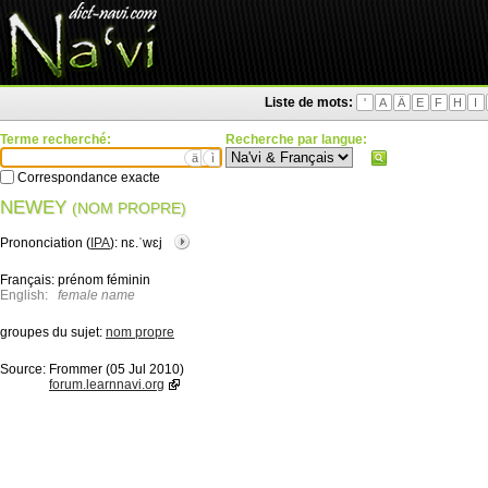
Liste de mots:
'
A
Ä
E
F
H
I
Terme recherché:
Recherche par langue:
ä
ì
Correspondance exacte
NEWEY
(NOM PROPRE)
Prononciation (
IPA
):
nɛ.ˈwɛj
Français:
prénom féminin
English:
female name
groupes du sujet:
nom propre
Source:
Frommer (05 Jul 2010)
forum.learnnavi.org