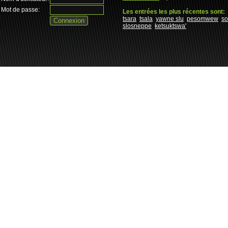
Mot de passe:
Les entrées les plus récentes sont:
tsara
tsala
yawne slu
pesomwew
s
slosneppe
ketsuktswa'