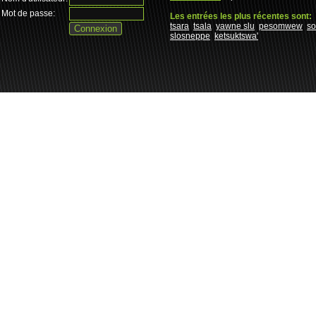
Mot de passe:
Les entrées les plus récentes sont:
tsara
tsala
yawne slu
pesomwew
s
slosneppe
ketsuktswa'