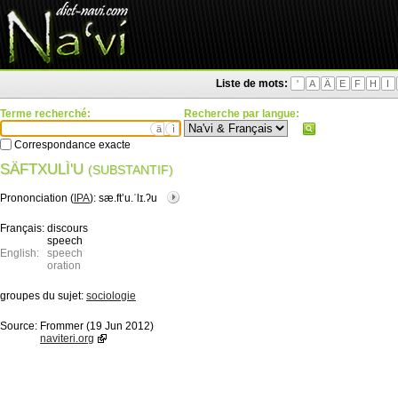
Liste de mots:
'
A
Ä
E
F
H
I
Terme recherché:
Recherche par langue:
ä
ì
Correspondance exacte
SÄFTXULÌ'U
(SUBSTANTIF)
Prononciation (
IPA
):
sæ.ftʼu.ˈlɪ.ʔu
Français:
discours
speech
English:
speech
oration
groupes du sujet:
sociologie
Source:
Frommer (19 Jun 2012)
naviteri.org