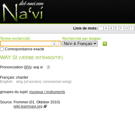
Liste de mots:
'
A
Ä
E
F
H
I
Terme recherché:
Recherche par langue:
ä
ì
Correspondance exacte
WAY SI
(VERBE INTRANSITIF)
Prononciation (
IPA
):
waj si
Français:
chanter
English:
sing (
of ancient, ceremonial song
)
groupes du sujet:
musique / instruments
Source:
Frommer (01. Oktober 2010)
wiki.learnnavi.org