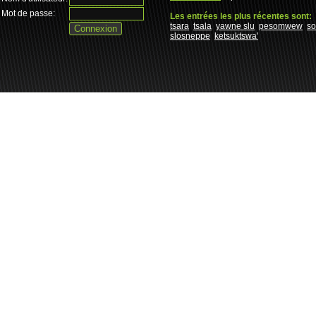
Mot de passe:
Les entrées les plus récentes sont:
tsara
tsala
yawne slu
pesomwew
s
slosneppe
ketsuktswa'