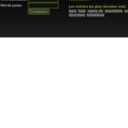
Mot de passe:
Les entrées les plus récentes sont:
tsara
tsala
yawne slu
pesomwew
s
slosneppe
ketsuktswa'