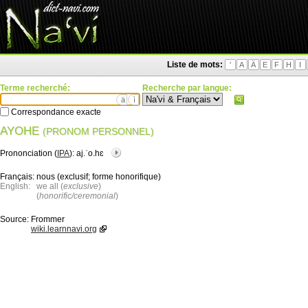
Liste de mots:
'
A
Ä
E
F
H
I
Terme recherché:
Recherche par langue:
ä
ì
Correspondance exacte
AYOHE
(PRONOM PERSONNEL)
Prononciation (
IPA
):
aj.ˈo.hɛ
Français:
nous (exclusif; forme honorifique)
English:
we all (
exclusive
)
(
honorific/ceremonial
)
Source:
Frommer
wiki.learnnavi.org