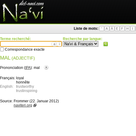
Liste de mots:
'
A
Ä
E
F
H
I
Terme recherché:
Recherche par langue:
ä
ì
Correspondance exacte
MAL
(ADJECTIF)
Prononciation (
IPA
):
mal
Français:
loyal
honnête
English:
trustworthy
trustinspiring
Source:
Frommer (22. Januar 2012)
naviteri.org