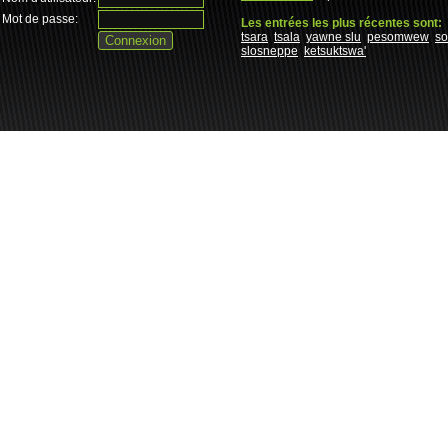
Mot de passe:
Les entrées les plus récentes sont:
tsara
tsala
yawne slu
pesomwew
s
slosneppe
ketsuktswa'