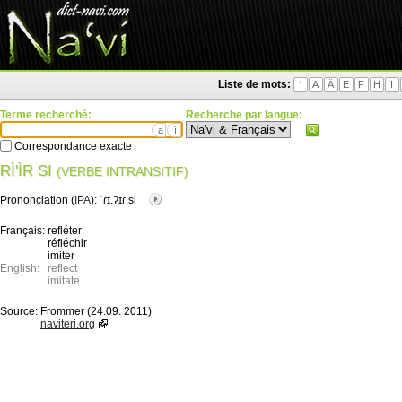
Liste de mots:
'
A
Ä
E
F
H
I
Terme recherché:
Recherche par langue:
ä
ì
Correspondance exacte
RÌ'ÌR SI
(VERBE INTRANSITIF)
Prononciation (
IPA
):
ˈɾɪ.ʔɪɾ si
Français:
refléter
réfléchir
imiter
English:
reflect
imitate
Source:
Frommer (24.09. 2011)
naviteri.org