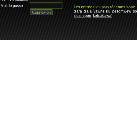
Mot de passe:
Les entrées les plus récentes sont:
tsara
tsala
yawne slu
pesomwew
s
slosneppe
ketsuktswa'