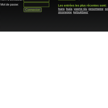
Mot de passe:
Les entrées les plus récentes sont:
tsara
tsala
yawne slu
pesomwew
s
slosneppe
ketsuktswa'