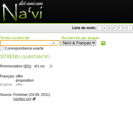
Liste de mots:
'
A
Ä
E
F
H
I
Terme recherché:
Recherche par langue:
ä
ì
Correspondance exacte
STXENU
(SUBSTANTIF)
Prononciation (
IPA
):
ˈstʼɛ.nu
Français:
offre
proposition
English:
offer
Source:
Frommer (24.09. 2011)
naviteri.org