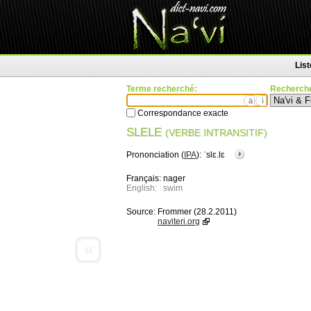
Lis
Terme recherché:
Recherche
ä
ì
Correspondance exacte
SLELE
(VERBE INTRANSITIF)
Prononciation (
IPA
):
ˈslɛ.lɛ
Français:
nager
English:
swim
Source:
Frommer (28.2.2011)
naviteri.org
«