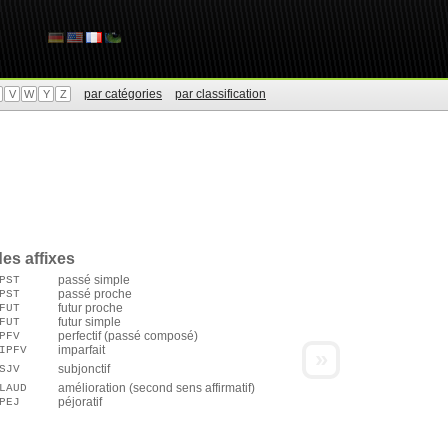
par catégories
par classification
V
W
Y
Z
es affixes
passé simple
PST
passé proche
PST
futur proche
FUT
futur simple
FUT
perfectif (passé composé)
PFV
imparfait
IPFV
»
subjonctif
SJV
amélioration (second sens affirmatif)
LAUD
péjoratif
PEJ