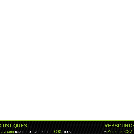
ATISTIQUES
RESSOURC
-navi.com
répertorie actuellement
3081
mots.
•
jMemorize CSV