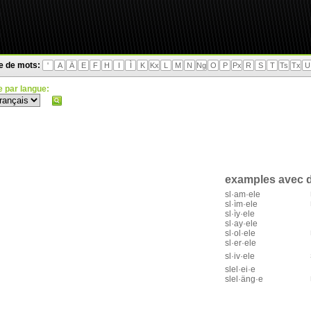
te de mots:
'
A
Ä
E
F
H
I
Ì
K
Kx
L
M
N
Ng
O
P
Px
R
S
T
Ts
Tx
U
 par langue:
examples avec d
sl·am·ele
sl·ìm·ele
sl·ìy·ele
sl·ay·ele
sl·ol·ele
sl·er·ele
sl·iv·ele
slel·ei·e
slel·äng·e