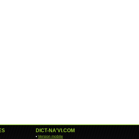
ES
DICT-NA'VI.COM
•
Version mobile