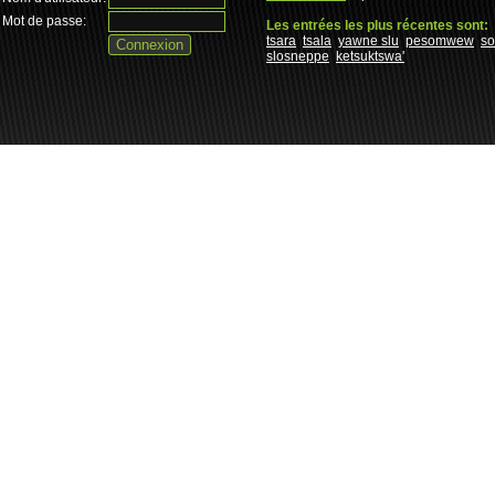
Mot de passe:
Les entrées les plus récentes sont:
tsara
tsala
yawne slu
pesomwew
s
slosneppe
ketsuktswa'