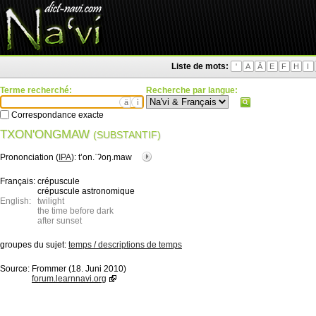
Liste de mots:
'
A
Ä
E
F
H
I
Terme recherché:
Recherche par langue:
ä
ì
Correspondance exacte
TXON'ONGMAW
(SUBSTANTIF)
Prononciation (
IPA
):
tʼon.ˈʔoŋ.maw
Français:
crépuscule
crépuscule astronomique
English:
twilight
the time before dark
after sunset
groupes du sujet:
temps / descriptions de temps
Source:
Frommer (18. Juni 2010)
forum.learnnavi.org