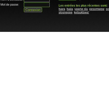
Mot de passe:
Les entrées les plus récentes sont:
tsara
tsala
yawne slu
pesomwew
s
slosneppe
ketsuktswa'