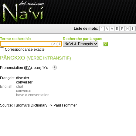
Liste de mots:
'
A
Ä
E
F
H
I
Terme recherché:
Recherche par langue:
ä
ì
Correspondance exacte
PÄNGKXO
(VERBE INTRANSITIF)
Prononciation (
IPA
):
pæŋ.ˈkʼo
Français:
discuter
converser
English:
chat
converse
have a conversation
Source:
Turonyu's Dictionary => Paul Frommer