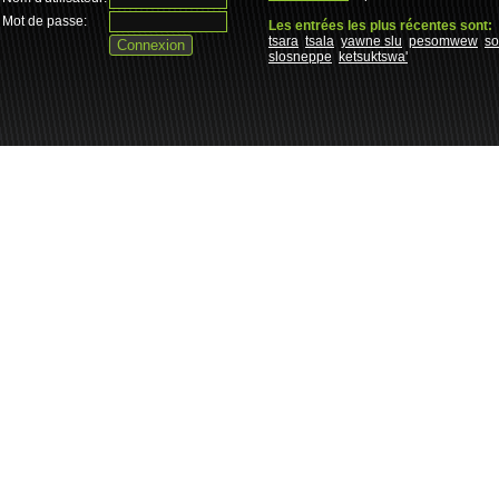
Mot de passe:
Les entrées les plus récentes sont:
tsara
tsala
yawne slu
pesomwew
s
slosneppe
ketsuktswa'