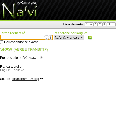
Liste de mots:
'
A
Ä
E
F
H
I
Terme recherché:
Recherche par langue:
ä
ì
Correspondance exacte
SPAW
(VERBE TRANSITIF)
Prononciation (
IPA
):
spaw
Français:
croire
English:
believe
Source:
forum.learnnavi.org