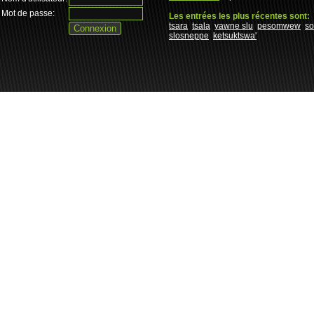
Mot de passe:
Les entrées les plus récentes sont:
tsara
tsala
yawne slu
pesomwew
s
slosneppe
ketsuktswa'