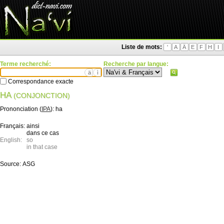
Liste de mots:
'
A
Ä
E
F
H
I
Terme recherché:
Recherche par langue:
ä
ì
Correspondance exacte
HA
(CONJONCTION)
Prononciation (
IPA
):
ha
Français:
ainsi
dans ce cas
English:
so
in that case
Source:
ASG