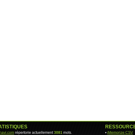
ATISTIQUES
RESSOURC
-navi.com
répertorie actuellement
3081
mots.
•
jMemorize CSV