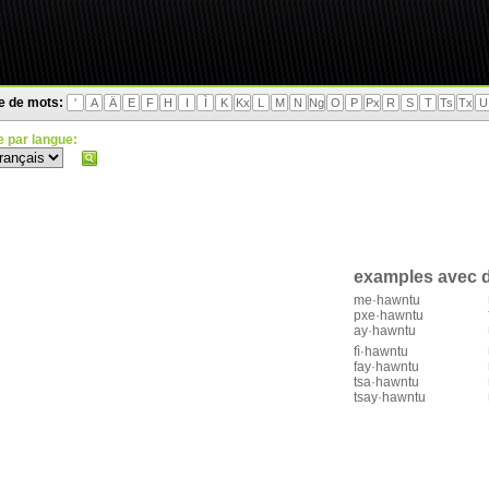
te de mots:
'
A
Ä
E
F
H
I
Ì
K
Kx
L
M
N
Ng
O
P
Px
R
S
T
Ts
Tx
U
 par langue:
n
examples avec d
me·hawntu
pxe·hawntu
ay·hawntu
fì·hawntu
fay·hawntu
tsa·hawntu
tsay·hawntu