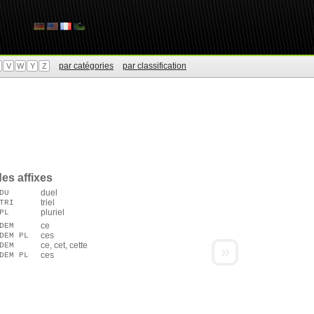
par catégories
par classification
V
W
Y
Z
es affixes
duel
DU
triel
TRI
pluriel
PL
ce
DEM
ces
DEM PL
ce, cet, cette
DEM
»
ces
DEM PL