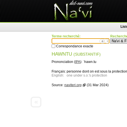
Lis
Terme recherché:
Recherche
ä
ì
Correspondance exacte
HAWNTU
(SUBSTANTIF)
Prononciation (
IPA
):
ˈhawn.tu
Français:
personne dont on est sous la protectio
English:
one under s.o.'s protection
Source:
naviteri.org
(31 Mar 2024)
«