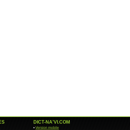
ES
DICT-NA'VI.COM
•
Version mobile